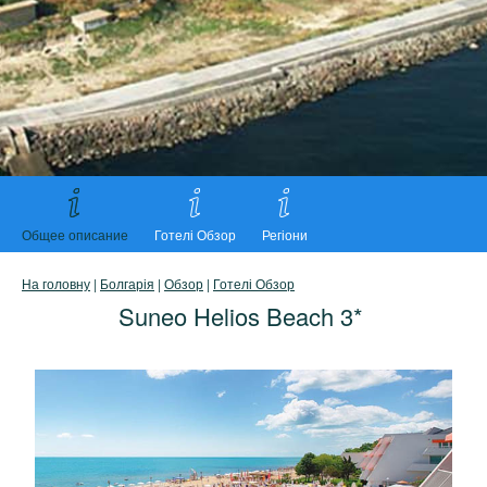
Общее описание
Готелі Обзор
Регіони
На головну
|
Болгарія
|
Обзор
|
Готелі Обзор
Suneo Helios Beach 3*