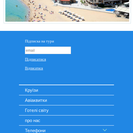
Круїзи
Авіаквитки
Готелі світу
про нас
Телефони