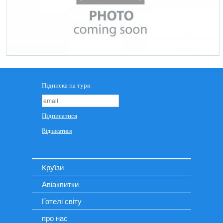
Круїзи
Авіаквитки
Готелі світу
про нас