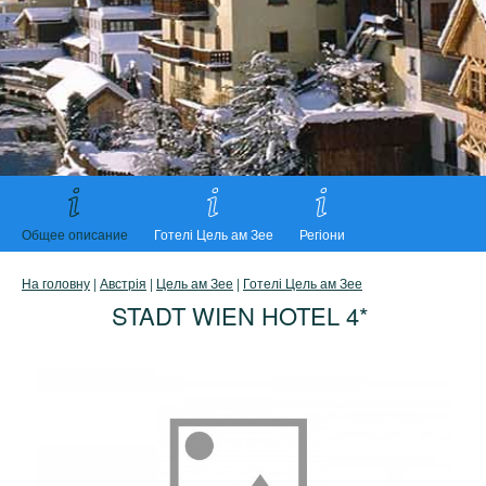
Общее описание
Готелі Цель ам Зее
Регіони
На головну
|
Австрія
|
Цель ам Зее
|
Готелі Цель ам Зее
STADT WIEN HOTEL 4*