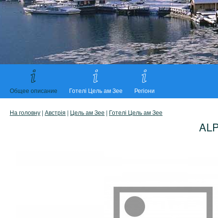
Общее описание
Готелі Цель ам Зее
Регіони
На головну
|
Австрія
|
Цель ам Зее
|
Готелі Цель ам Зее
AL