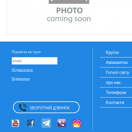
Круїзи
Авіаквитки
Готелі світу
про нас
Телефони
Контакти
ЗВОРОТНІЙ ДЗВІНОК