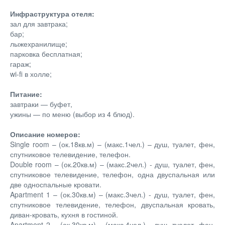
Инфраструктура отеля:
зал для завтрака;
бар;
лыжехранилище;
парковка бесплатная;
гараж;
wi-fi в холле;
Питание:
завтраки — буфет,
ужины — по меню (выбор из 4 блюд).
Описание номеров:
Single room – (ок.18кв.м) – (макс.1чел.) – душ, туалет, фен,
спутниковое телевидение, телефон.
Double room – (ок.20кв.м) – (макс.2чел.) - душ, туалет, фен,
спутниковое телевидение, телефон, одна двуспальная или
две односпальные кровати.
Apartment 1 – (ок.30кв.м) – (макс.3чел.) - душ, туалет, фен,
спутниковое телевидение, телефон, двуспальная кровать,
диван-кровать, кухня в гостиной.
Apartment 2 – (ок.30кв.м) – (макс.4чел.) - душ, туалет, фен,