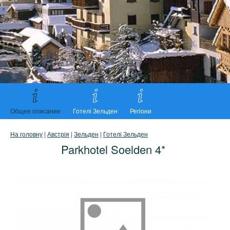
Общее описание
Готелі Зельден
Регіони
На головну
|
Австрія
|
Зельден
|
Готелі Зельден
Parkhotel Soelden 4*