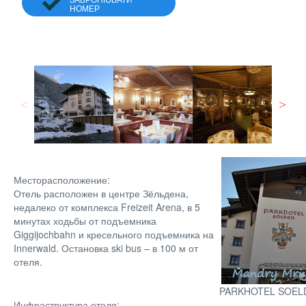
НОМЕР
Месторасположение:
Отель расположен в центре Зёльдена,
недалеко от комплекса Freizeit Arena, в 5
минутах ходьбы от подъемника
Giggijochbahn и кресельного подъемника на
Innerwald. Остановка ski bus – в 100 м от
отеля.
PARKHOTEL SOELD
Инфраструктура отеля: