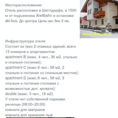
Месторасположение:
Отель расположен в Шюттдорфе, в 1500
м от подъемника Areitbahn и остановки
ski-bus. До центра Цель-ам-Зее 2 км.
Инфраструктура отеля:
Состоит из трех 2-этажных зданий, всего
13 номеров и апартаментов:
apartment B (макс. 4 чел., 36 м2, спальня
и спальня-гостиная);
аpartment С (макс.6 чел., 58 м2, 2
спальни и гостиная со спальным местом);
apartment D (макс.8 чел., 58 м2, 3
спальни и гостиная-столовая с
возможностью доп. кровати);
double (макс. 3 чел., 18 м2).
У отеля нет собственной парковки.
ресепшн (08:00–20:00)
комната для завтраков
комната для хранения лыж