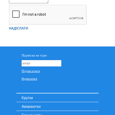
НАДІСЛАТИ
Круїзи
Авіаквитки
Готелі світу