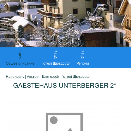
Общее описание
Готелі Шютдорф
Регіони
На головну
|
Австрія
|
Шютдорф
|
Готелі Шютдорф
GAESTEHAUS UNTERBERGER 2*