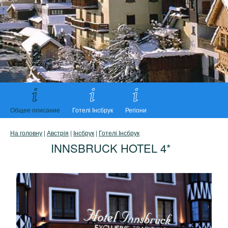
Общее описание
Готелі Інсбрук
Регіони
На головну
|
Австрія
|
Інсбрук
|
Готелі Інсбрук
INNSBRUCK HOTEL 4*