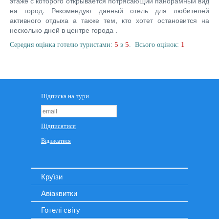
этаже с которого открывается потрясающий панорамный вид
на город. Рекомендую данный отель для любителей
активного отдыха а также тем, кто хотет остановится на
несколько дней в центре города .
5
5
1
Середня оцінка готелю туристами:
з
. Всього оцінок:
Круїзи
Авіаквитки
Готелі світу