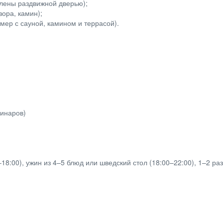
зделены раздвижной дверью);
зора, камин);
номер с сауной, камином и террасой).
минаров)
0–18:00), ужин из 4–5 блюд или шведский стол (18:00–22:00), 1–2 ра