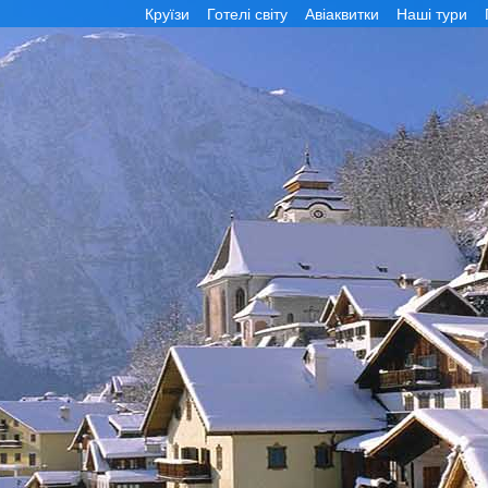
Круїзи
Готелі світу
Авіаквитки
Наші тури