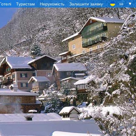
Готелі
Туристам
Нерухомість
Залишити заявку
ua