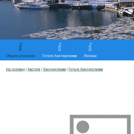
Общее описание
Готелі Хинтерглемм
Регіони
На головну
|
Австрія
|
Хинтерглемм
|
Готелі Хинтерглемм