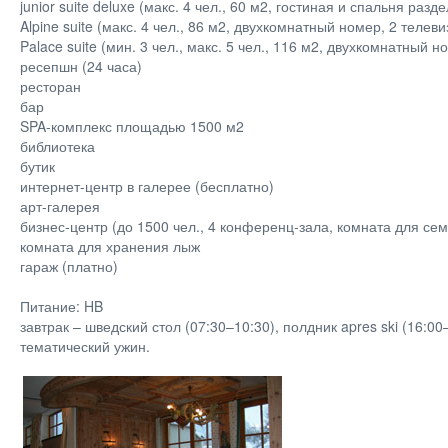
junior suite deluxe (макс. 4 чел., 60 м2, гостиная и спальня ра
Alpine suite (макс. 4 чел., 86 м2, двухкомнатный номер, 2 телеви
Palace suite (мин. 3 чел., макс. 5 чел., 116 м2, двухкомнатный 
ресепшн (24 часа)
ресторан
бар
SPA-комплекс площадью 1500 м2
библиотека
бутик
интернет-центр в галерее (бесплатно)
арт-галерея
бизнес-центр (до 1500 чел., 4 конференц-зала, комната для се
комната для хранения лыж
гараж (платно)
Питание: HB
завтрак – шведский стол (07:30–10:30), полдник apres ski (16:0
тематический ужин.