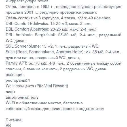
Инфраструктура отеля:
Отель построен в 1992 г., последняя крупная реконструкция
прошла в 2001 г., регулярно проводится ремонт.
Отель состоит из 3 корпусов, 4 этажа, всего 49 номеров.
DBL Comfort Edelweiss: 15-20 м2, макс. 2 чел.;
DBL Comfort Alpenrose: 20-25 м2, макс. 2-4 чел.;
DBL Ambiente Bergkristall: 25-30 м2, 2-4 чел., раздельный
WC, диван;
SGL Sonnenblume: 15 м2, 1 чел., раздельный WC;
Suite (Rose, Sonnenblume, Andreas Hofer): ок. 35 м2, 2-4 чел.,
душ или ванна, раздельный WC, диван;
Family APT: ок. 70 м2, 4-8 чел., 2 соединенные между собой
спальни, 2 ванные комнаты, 2 раздельных WC, диван.
ресепция
рестораны: 1
Wellness-центр (Pitz Vital Ressort)
лифт
автостоянка: есть
Wi-Fi в общественных местах, бесплатно
собственный склон для начинающих с подъемником
Питание:
BB