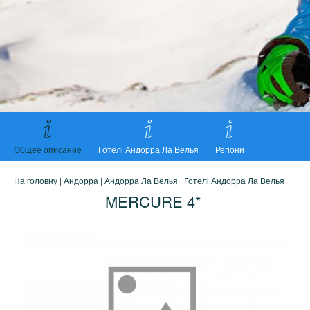
Общее описание
Готелі Андорра Ла Велья
Регіони
На головну
|
Андорра
|
Андорра Ла Велья
|
Готелі Андорра Ла Велья
MERCURE 4*