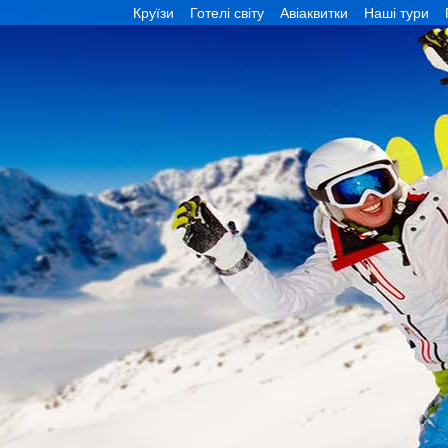
Круїзи
Готелі світу
Авіаквитки
Наші тури