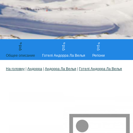
Общее описание
Готелі Андорра Ла Велья
Регіони
На головну
|
Андорра
|
Андорра Ла Велья
|
Готелі Андорра Ла Велья