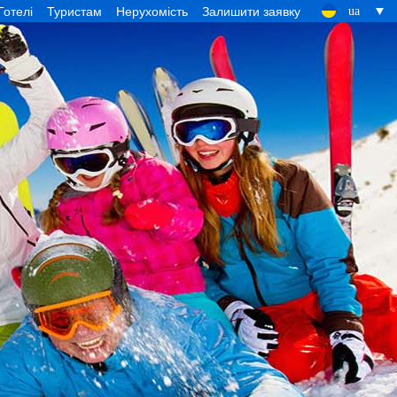
Готелі
Туристам
Нерухомість
Залишити заявку
ua